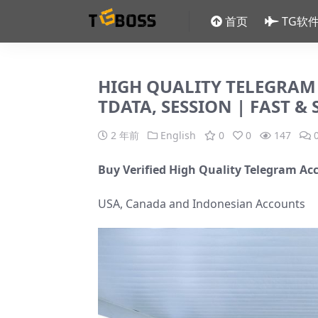
首页
TG软
HIGH QUALITY TELEGRA
TDATA, SESSION | FAST & 
2 年前
English
0
0
147
Buy Verified High Quality Telegram A
USA, Canada and Indonesian Accounts