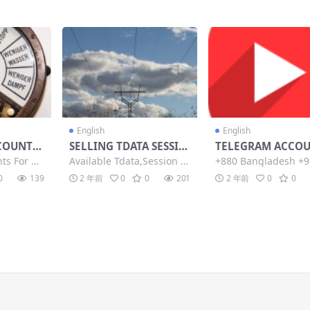
English
English
COUNTS
SELLING TDATA SESSIO
TELEGRAM ACCO
 💯 HIG
N AVAILABLE 1 MILLIO
+1 – 0.4$ (TDATA, 
ts For M
Available Tdata,Session Fr
+880 Bangladesh +9
CAN SEND
N + ACCOUNT
ON + JSON)
t...
om 50+ country...
a +371 latvia +20...
0
139
2 年前
0
0
201
2 年前
0
0
SSAGES