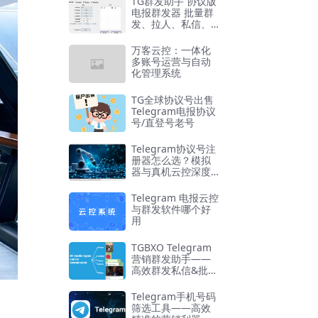
TG群发助手 协议版
电报群发器 批量群
发、拉人、私信、T
G引流神器
万客云控：一体化
多账号运营与自动
化管理系统
TG全球协议号出售
Telegram电报协议
号/直登号老号
Telegram协议号注
册器怎么选？模拟
器与真机云控深度
对比
Telegram 电报云控
与群发软件哪个好
用
TGBXO Telegram
营销群发助手——
高效群发私信&批量
管理工具
Telegram手机号码
筛选工具——高效