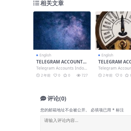
相关文章
English
English
TELEGRAM ACCOUNTS
TELEGRAM AC
TDATA, SESSION+JSON,
FOR MASS DM |
Telegram Accounts Indon
Telegram Accoun
OR LOGIN CODE | STAR
H QUALITY | 
esia (+62), USA (...
ass DM 6 Accoun
2 年前
0
0
727
2 年前
0
T FROM $0.35
TOO MANY ME
评论(0)
您的邮箱地址不会被公开。
必填项已用
*
标注