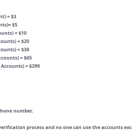
t) = $3
nts)= $5
ounts) = $10
counts) = $20
counts) = $30
ccounts) = $65
 Accounts) = $299
 phone number.
verification process and no one can use the accounts ex