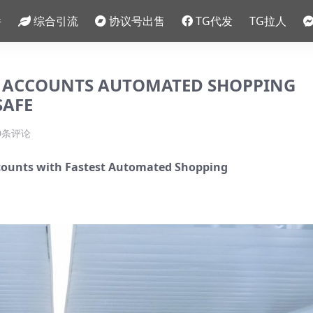
件
综合引流
协议号出售
TG代发
TG拉人
M ACCOUNTS AUTOMATED SHOPPING
SAFE
0条评论
ccounts with Fastest Automated Shopping