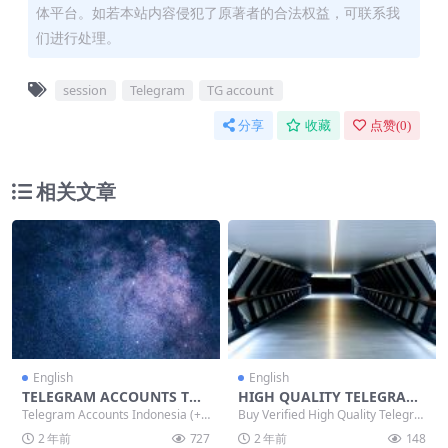
体平台。如若本站内容侵犯了原著者的合法权益，可联系我
们进行处理。
session
Telegram
TG account
分享
收藏
点赞(
0
)
相关文章
English
English
TELEGRAM ACCOUNTS TDA
HIGH QUALITY TELEGRAM
TA, SESSION+JSON, OR LOG
ACCOUNTS AUTOMATED S
Telegram Accounts Indonesia (+6
Buy Verified High Quality Telegra
IN CODE | START FROM $0.
HOPPING TDATA, SESSION
2), USA (...
m Accou...
2 年前
727
2 年前
148
35
| FAST & SAFE