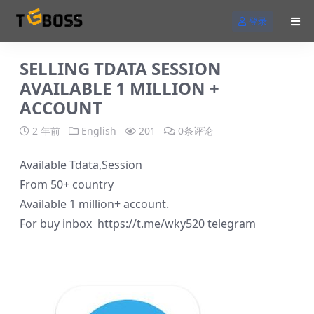
登录
SELLING TDATA SESSION
AVAILABLE 1 MILLION +
ACCOUNT
2 年前
English
201
0条评论
Available Tdata,Session
From 50+ country
Available 1 million+ account.
For buy inbox https://t.me/wky520 telegram