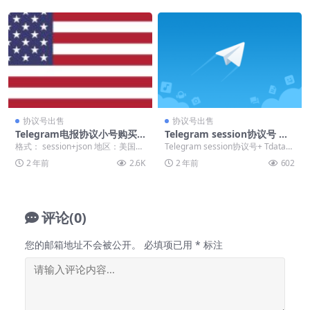
协议号出售
协议号出售
Telegram电报协议小号购买
Telegram session协议号 批
(+1)TG协议号 session批发出
发出售 各国报价
格式： session+json 地区：美国
Telegram session协议号+ Tdata直
售
（+1） 零售价：20个起 = ...
登号 各国价格表 以下为表...
2 年前
2.6K
2 年前
602
评论(0)
您的邮箱地址不会被公开。
必填项已用
*
标注