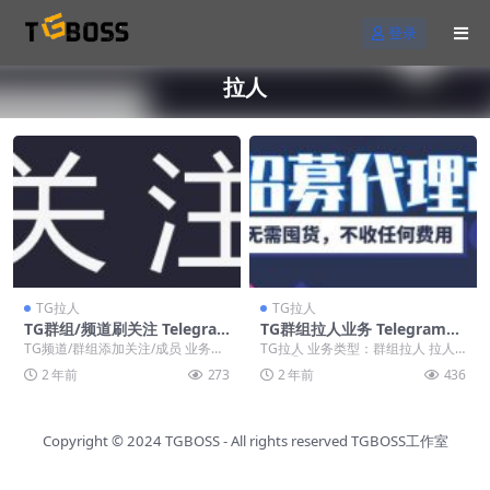
登录
拉人
TG拉人
TG拉人
TG群组/频道刷关注 Telegra
TG群组拉人业务 Telegram电
m电报刷粉购买
报批量拉人购买
TG频道/群组添加关注/成员 业务类
TG拉人 业务类型：群组拉人 拉人
型：刷关注 刷僵尸粉 拉人套餐
套餐①：2000人 价格=80U🔥
2 年前
273
2 年前
436
①：1万人 ...
...
Copyright © 2024
TGBOSS
- All rights reserved
TGBOSS工作室