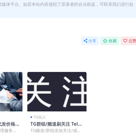
类媒体平台。如若本站内容侵犯了原著者的合法权益，可联系我们进行处
分享
收藏
点赞
TG拉人
代发价格0.
TG群组/频道刷关注 Tele
m电报群组
gram电报刷粉购买
理服务业
TG频道/群组添加关注/成员
种Tele
业务类型：刷关注 刷僵尸粉