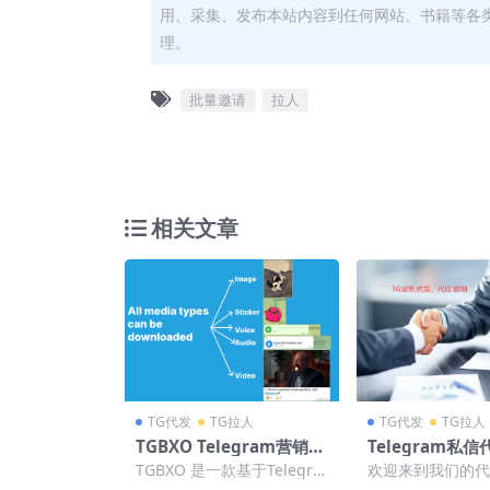
用、采集、发布本站内容到任何网站、书籍等各
理。
批量邀请
拉人
相关文章
TG代发
TG拉人
TG代发
TG拉人
TGBXO Telegram营销群
Telegram私信
发助手——高效群发私信
01，Telegra
TGBXO 是一款基于Telegra
欢迎来到我们的代
&批量管理工具
拉人业务
m自动化工具，专为社群运
务页面！我们提供多