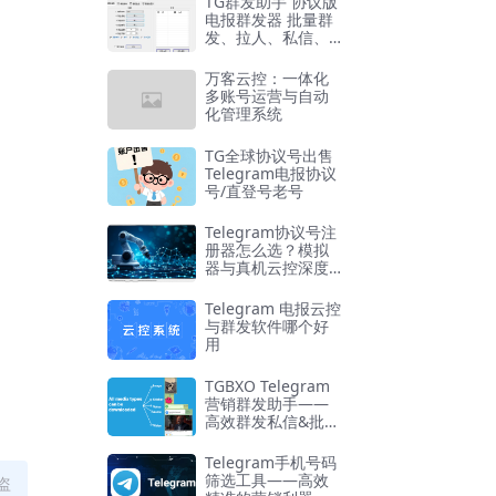
TG群发助手 协议版
电报群发器 批量群
发、拉人、私信、T
G引流神器
万客云控：一体化
多账号运营与自动
化管理系统
TG全球协议号出售
Telegram电报协议
号/直登号老号
Telegram协议号注
册器怎么选？模拟
器与真机云控深度
对比
Telegram 电报云控
与群发软件哪个好
用
TGBXO Telegram
营销群发助手——
高效群发私信&批量
管理工具
Telegram手机号码
筛选工具——高效
盗