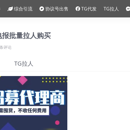
件
综合引流
协议号出售
TG代发
TG拉人
am电报批量拉人购买
0条评论
TG拉人