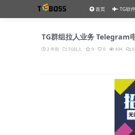
首页
TG软
TG群组拉人业务 Telegr
2 年前
TG拉人
0
0
434